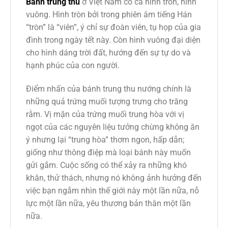
Bánh trung thu
ở Việt Nam có cả hình tròn, hình
vuông. Hình tròn bởi trong phiên âm tiếng Hán
“tròn” là “viên”, ý chỉ sự đoàn viên, tụ họp của gia
đình trong ngày tết này. Còn hình vuông đại diện
cho hình dáng trời đất, hướng đến sự tự do và
hạnh phúc của con người.
Điểm nhấn của bánh trung thu nướng chính là
những quả trứng muối tượng trưng cho trăng
rằm. Vị mặn của trứng muối trung hòa với vị
ngọt của các nguyên liệu tưởng chừng không ăn
ý nhưng lại “trung hòa” thơm ngon, hấp dẫn;
giống như thông điệp mà loại bánh này muốn
gửi gắm. Cuộc sống có thể xảy ra những khó
khăn, thử thách, nhưng nó không ảnh hưởng đến
việc bạn ngắm nhìn thế giới này một lần nữa, nỗ
lực một lần nữa, yêu thương bản thân một lần
nữa.