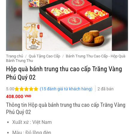
Trang chủ
/
Quà Tặng Cao Cấp
/
Bánh Trung Thu Cao Cấp - Hộp Quà
Bánh Trung Thu
Hộp quà bánh trung thu cao cấp Trăng Vàng
Phú Quý 02
(
15
đánh giá từ khách hàng)
2
đã bán
5.00
5.00
15
trên 5
408.000
VNĐ
đánh giá
Thông tin Hộp quà bánh trung thu cao cấp Trăng Vàng
Phú Quý 02
Xuất xứ : Việt Nam
Màu : Đỏ lồng đèn