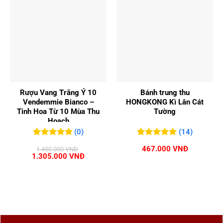
Rượu Vang Trắng Ý 10
Bánh trung thu
Vendemmie Bianco –
HONGKONG Kì Lân Cát
Tinh Hoa Từ 10 Mùa Thu
Tường
Hoạch
(0)
(14)
0
0
trên 5
5.00
14
trên 5
467.000
VNĐ
1.450.000
VNĐ
đánh giá
đánh giá
Giá
Giá
1.305.000
VNĐ
gốc
hiện
là:
tại
1.450.000 VNĐ.
là:
1.305.000 VNĐ.