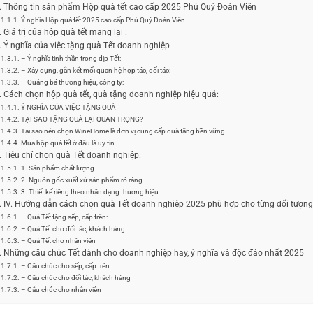
Thông tin sản phẩm Hộp quà tết cao cấp 2025 Phú Quý Đoàn Viên
Ý nghĩa Hộp quà tết 2025 cao cấp Phú Quý Đoàn Viên
Giá trị của hộp quà tết mang lại :
Ý nghĩa của việc tặng quà Tết doanh nghiệp
– Ý nghĩa tinh thần trong dịp Tết:
– Xây dựng, gắn kết mối quan hệ hợp tác, đối tác:
– Quảng bá thương hiệu, công ty:
Cách chọn hộp quà tết, quà tặng doanh nghiệp hiệu quả:
Ý NGHĨA CỦA VIỆC TẶNG QUÀ
TẠI SAO TẶNG QUÀ LẠI QUAN TRỌNG?
Tại sao nên chọn WineHome là đơn vị cung cấp quà tặng bền vững.
Mua hộp quà tết ở đâu là uy tín
Tiêu chí chọn quà Tết doanh nghiệp:
1. Sản phẩm chất lượng
2. Nguồn gốc xuất xứ sản phẩm rõ ràng
3. Thiết kế riêng theo nhận dạng thương hiệu
IV. Hướng dẫn cách chọn quà Tết doanh nghiệp 2025 phù hợp cho từng đối tượng
– Quà Tết tặng sếp, cấp trên:
– Quà Tết cho đối tác, khách hàng
– Quà Tết cho nhân viên
Những câu chúc Tết dành cho doanh nghiệp hay, ý nghĩa và độc đáo nhất 2025
– Câu chúc cho sếp, cấp trên
– Câu chúc cho đối tác, khách hàng
– Câu chúc cho nhân viên