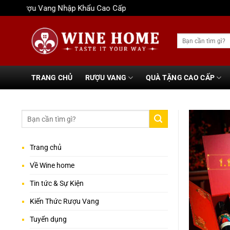
Bỏ
Rượu Vang Nhập Khẩu Cao Cấp
qua
nội
Tìm
dung
kiếm:
TRANG CHỦ
RƯỢU VANG
QUÀ TẶNG CAO CẤP
Trang chủ
Về Wine home
Tin tức & Sự Kiện
Kiến Thức Rượu Vang
Tuyển dụng