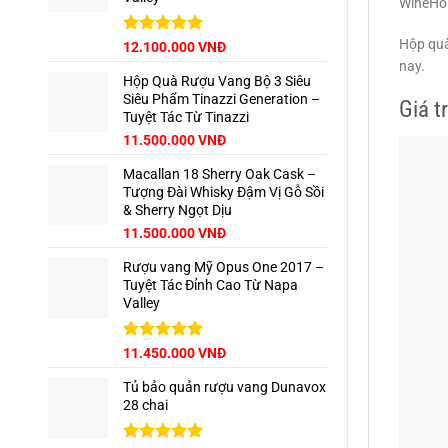
WineHom
Hộp quà
Được xếp
12.100.000
VNĐ
hạng
5.00
nay.
5 sao
Hộp Quà Rượu Vang Bộ 3 Siêu
Siêu Phẩm Tinazzi Generation –
Giá t
Tuyệt Tác Từ Tinazzi
Giá
Giá
11.500.000
VNĐ
gốc
hiện
Macallan 18 Sherry Oak Cask –
là:
tại
Tượng Đài Whisky Đậm Vị Gỗ Sồi
12.960.000 VNĐ.
là:
& Sherry Ngọt Dịu
11.500.000 VNĐ.
Giá
Giá
11.500.000
VNĐ
gốc
hiện
Rượu vang Mỹ Opus One 2017 –
là:
tại
Tuyệt Tác Đỉnh Cao Từ Napa
13.500.000 VNĐ.
là:
Valley
11.500.000 VNĐ.
Được xếp
11.450.000
VNĐ
hạng
5.00
5 sao
Tủ bảo quản rượu vang Dunavox
28 chai