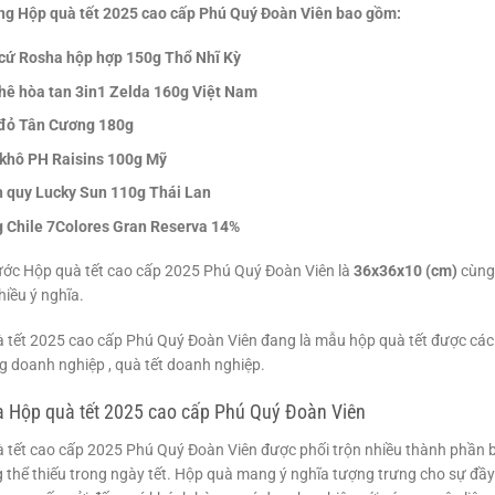
ng Hộp quà tết 2025 cao cấp Phú Quý Đoàn Viên bao gồm:
cứ Rosha hộp hợp 150g Thổ Nhĩ Kỳ
hê hòa tan 3in1 Zelda 160g Việt Nam
đỏ Tân Cương 180g
khô PH Raisins 100g Mỹ
 quy Lucky Sun 110g Thái Lan
 Chile 7Colores Gran Reserva 14%
ước Hộp quà tết cao cấp 2025 Phú Quý Đoàn Viên là
36x36x10 (cm)
cùng 
iều ý nghĩa.
 tết 2025 cao cấp Phú Quý Đoàn Viên đang là mẫu hộp quà tết được các 
g doanh nghiệp , quà tết doanh nghiệp.
a Hộp quà tết 2025 cao cấp Phú Quý Đoàn Viên
 tết cao cấp 2025 Phú Quý Đoàn Viên được phối trộn nhiều thành phần b
g thể thiếu trong ngày tết. Hộp quà mang ý nghĩa tượng trưng cho sự đ