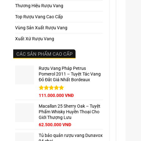
Thương Hiệu Rượu Vang
Top Rượu Vang Cao Cấp
Vùng Sản Xuất Rượu Vang
Xuất Xứ Rượu Vang
CÁC SẢN PHẨM CAO CẤP
Rượu Vang Pháp Petrus
Pomerol 2011 – Tuyệt Tác Vang
Đỏ Đắt Giá Nhất Bordeaux
Giá
Được xếp
Giá
111.000.000
VNĐ
hạng
5.00
gốc
hiện
5 sao
Macallan 25 Sherry Oak – Tuyệt
là:
tại
Phẩm Whisky Huyền Thoại Cho
125.000.000 VNĐ.
là:
Giới Thượng Lưu
111.000.000 VNĐ.
Giá
Giá
62.500.000
VNĐ
gốc
hiện
Tủ bảo quản rượu vang Dunavox
là:
tại