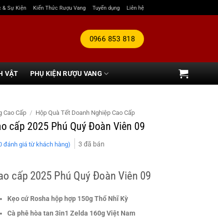
c & Sự Kiện
Kiến Thức Rượu Vang
Tuyển dụng
Liên hệ
0966 853 818
H VẬT
PHỤ KIỆN RƯỢU VANG
g Cao Cấp
/
Hộp Quà Tết Doanh Nghiệp Cao Cấp
ao cấp 2025 Phú Quý Đoàn Viên 09
3
đã bán
0
đánh giá từ khách hàng)
ao cấp 2025 Phú Quý Đoàn Viên 09
Kẹo cứ Rosha hộp hợp 150g Thổ Nhĩ Kỳ
Cà phê hòa tan 3in1 Zelda 160g Việt Nam