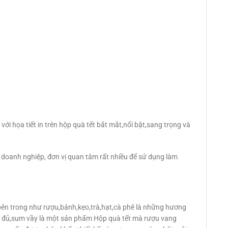
với họa tiết in trên hộp quà tết bắt mắt,nổi bật,sang trọng và
doanh nghiệp, đơn vị quan tâm rất nhiều để sử dụng làm
ên trong như rượu,bánh,kẹo,trà,hạt,cà phê là những hương
ầy đủ,sum vầy là một sản phẩm Hộp quà tết mà rượu vang