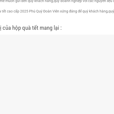
e muốn gửi đến quý khách hàng,quý doanh nghiệp với các nguyên liệu c
 tết cao cấp 2025 Phú Quý Đoàn Viên xứng đáng để quý khách hàng,quý 
rị của hộp quà tết mang lại :