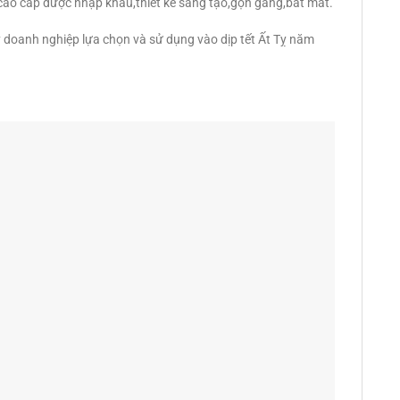
ao cấp được nhập khẩu,thiết kế sáng tạo,gọn gàng,bắt mắt.
doanh nghiệp lựa chọn và sử dụng vào dịp tết Ất Tỵ năm