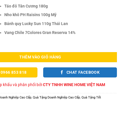
Táo đỏ Tân Cương 180g
Nho khô PH Raisins 100g Mỹ
Bánh quy Lucky Sun 110g Thái Lan
Vang Chile 7Colores Gran Reserva 14%
025 Phú Quý Đoàn Viên 09 số lượng
THÊM VÀO GIỎ HÀNG
 0966 853 818
CHAT FACEBOOK
 khẩu và phân phối bởi
CTY TNHH WINE HOME VIỆT NAM
Doanh Nghiệp Cao Cấp
,
Quà Tặng Doanh Nghiệp Cao Cấp
,
Quà Tặng Tết