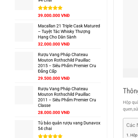
94 chai
65.000.000 VNĐ.
là:
62.500.000 VNĐ.
Giá
Được xếp
Giá
39.000.000
VNĐ
hạng
5.00
gốc
hiện
5 sao
Macallan 21 Triple Cask Matured
là:
tại
– Tuyệt Tác Whisky Thượng
42.500.000 VNĐ.
là:
Hạng Cho Dân Sành
39.000.000 VNĐ.
Giá
Giá
32.000.000
VNĐ
gốc
hiện
Rượu Vang Pháp Chateau
là:
tại
Mouton Rothschild Pauillac
35.000.000 VNĐ.
là:
2015 – Siêu Phẩm Premier Cru
32.000.000 VNĐ.
Đẳng Cấp
29.500.000
VNĐ
Rượu Vang Pháp Chateau
Thông
Mouton Rothschild Pauillac
2011 – Siêu Phẩm Premier Cru
Hộp quà
Classe
quen,sử
28.000.000
VNĐ
Tủ bảo quản rượu vang Dunavox
Các 
54 chai
Hộp 