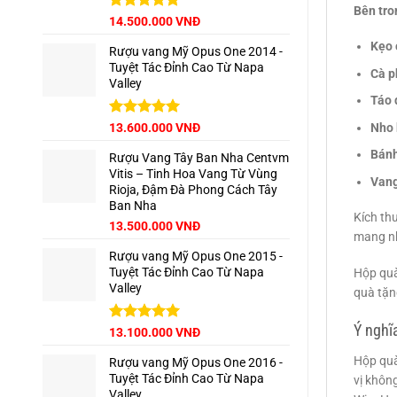
Bên tro
Được xếp
14.500.000
VNĐ
hạng
5.00
Kẹo 
5 sao
Rượu vang Mỹ Opus One 2014 -
Tuyệt Tác Đỉnh Cao Từ Napa
Cà p
Valley
Táo 
Được xếp
Nho 
13.600.000
VNĐ
hạng
5.00
Bánh
5 sao
Rượu Vang Tây Ban Nha Centvm
Vitis – Tinh Hoa Vang Từ Vùng
Vang
Rioja, Đậm Đà Phong Cách Tây
Ban Nha
Kích th
Giá
Giá
13.500.000
VNĐ
mang nh
gốc
hiện
Rượu vang Mỹ Opus One 2015 -
là:
tại
Tuyệt Tác Đỉnh Cao Từ Napa
Hộp quà
15.000.000 VNĐ.
là:
Valley
13.500.000 VNĐ.
quà tặn
Ý nghĩ
Được xếp
13.100.000
VNĐ
hạng
5.00
5 sao
Hộp quà
Rượu vang Mỹ Opus One 2016 -
Tuyệt Tác Đỉnh Cao Từ Napa
vị khôn
Valley