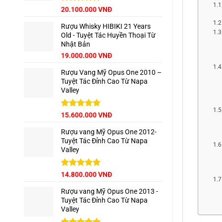
Giá
Được xếp
Giá
20.100.000
VNĐ
hạng
5.00
gốc
hiện
5 sao
Rượu Whisky HIBIKI 21 Years
là:
tại
Old - Tuyệt Tác Huyền Thoại Từ
22.500.000 VNĐ.
là:
Nhật Bản
20.100.000 VNĐ.
Giá
Giá
19.000.000
VNĐ
gốc
hiện
Rượu Vang Mỹ Opus One 2010 –
là:
tại
Tuyệt Tác Đỉnh Cao Từ Napa
22.000.000 VNĐ.
là:
Valley
19.000.000 VNĐ.
Được xếp
15.600.000
VNĐ
hạng
5.00
5 sao
Rượu vang Mỹ Opus One 2012-
Tuyệt Tác Đỉnh Cao Từ Napa
Valley
Được xếp
14.800.000
VNĐ
hạng
5.00
5 sao
Rượu vang Mỹ Opus One 2013 -
Tuyệt Tác Đỉnh Cao Từ Napa
Valley